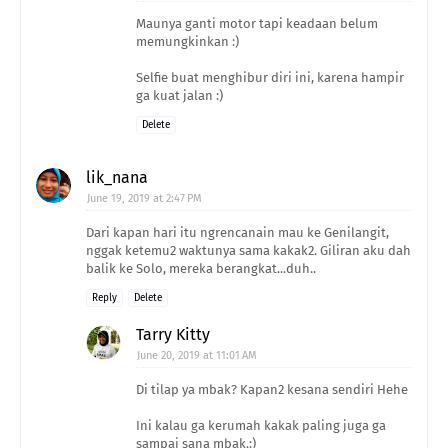
Maunya ganti motor tapi keadaan belum
memungkinkan :)
Selfie buat menghibur diri ini, karena hampir
ga kuat jalan :)
Delete
lik_nana
June 19, 2019 at 2:47 PM
Dari kapan hari itu ngrencanain mau ke Genilangit,
nggak ketemu2 waktunya sama kakak2. Giliran aku dah
balik ke Solo, mereka berangkat...duh..
Reply
Delete
Tarry Kitty
June 20, 2019 at 11:01 AM
Di tilap ya mbak? Kapan2 kesana sendiri Hehe
Ini kalau ga kerumah kakak paling juga ga
sampai sana mbak.:)