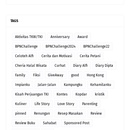
TAGS
Aktivitas TKW/TKI
Anniversary
Award
BPNChallenge
BPNChallenge2024
BPNChallenge22
Celoteh Alfi
Cerita dan Motivasi
Cerita Petani
Cheria Halal Wisata
Curhat
Diary Alfi
Diary Dipta
Family
Fiksi
GiveAway
good
Hong Kong
Impianku
Jalan-Jalan
Kampungku
Kehamilanku
Kisah Perjuangan TKI
Kontes
Kopdar
kristik
Kuliner
Life Story
Love Story
Parenting
pinned
Renungan
Resep Masakan
Review
Review Buku
Sahabat
Sponsored Post