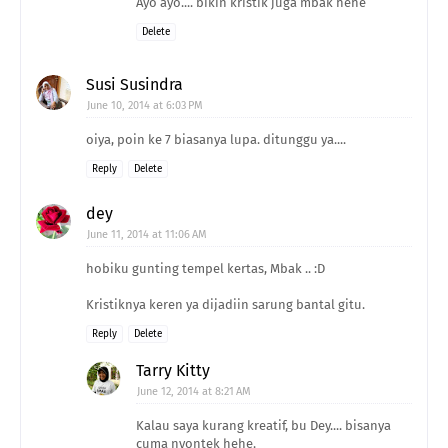
Ayo ayo.... bikin kristik juga mbak hehe
Delete
Susi Susindra
June 10, 2014 at 6:03 PM
oiya, poin ke 7 biasanya lupa. ditunggu ya....
Reply
Delete
dey
June 11, 2014 at 11:06 AM
hobiku gunting tempel kertas, Mbak .. :D
Kristiknya keren ya dijadiin sarung bantal gitu.
Reply
Delete
Tarry Kitty
June 12, 2014 at 8:21 AM
Kalau saya kurang kreatif, bu Dey.... bisanya
cuma nyontek hehe.