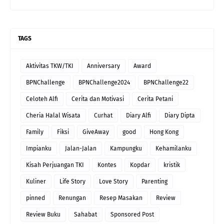
TAGS
Aktivitas TKW/TKI
Anniversary
Award
BPNChallenge
BPNChallenge2024
BPNChallenge22
Celoteh Alfi
Cerita dan Motivasi
Cerita Petani
Cheria Halal Wisata
Curhat
Diary Alfi
Diary Dipta
Family
Fiksi
GiveAway
good
Hong Kong
Impianku
Jalan-Jalan
Kampungku
Kehamilanku
Kisah Perjuangan TKI
Kontes
Kopdar
kristik
Kuliner
Life Story
Love Story
Parenting
pinned
Renungan
Resep Masakan
Review
Review Buku
Sahabat
Sponsored Post