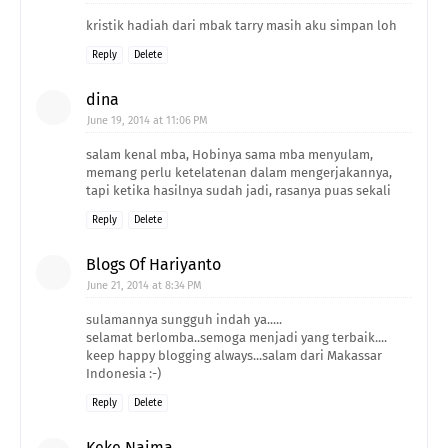
kristik hadiah dari mbak tarry masih aku simpan loh
Reply
Delete
dina
June 19, 2014 at 11:06 PM
salam kenal mba, Hobinya sama mba menyulam,
memang perlu ketelatenan dalam mengerjakannya,
tapi ketika hasilnya sudah jadi, rasanya puas sekali
Reply
Delete
Blogs Of Hariyanto
June 21, 2014 at 8:34 PM
sulamannya sungguh indah ya.....
selamat berlomba..semoga menjadi yang terbaik....
keep happy blogging always...salam dari Makassar
Indonesia :-)
Reply
Delete
Keke Naima