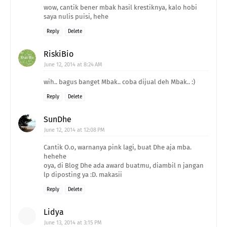
wow, cantik bener mbak hasil krestiknya, kalo hobi
saya nulis puisi, hehe
Reply
Delete
RiskiBio
June 12, 2014 at 8:24 AM
wih.. bagus banget Mbak.. coba dijual deh Mbak.. :)
Reply
Delete
SunDhe
June 12, 2014 at 12:08 PM
Cantik O.o, warnanya pink lagi, buat Dhe aja mba.
hehehe
oya, di Blog Dhe ada award buatmu, diambil n jangan
lp diposting ya :D. makasii
Reply
Delete
Lidya
June 13, 2014 at 3:15 PM