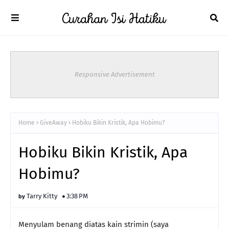
Responsive Advertisement
Home
GiveAway
Hobiku Bikin Kristik, Apa Hobimu?
Hobiku Bikin Kristik, Apa
Hobimu?
Tarry Kitty
3:38 PM
Menyulam benang diatas kain strimin (saya