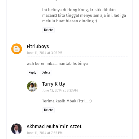
Ini belinya di Hong Kong, kristik dibikin
macam2 kita tinggal menyulam aja ini. Jadi ga
melulu buat hiasan dinding :)
Delete
Fitri3boys
June 11, 2014 at 3:03 PM
wah keren mba...mantab hobinya
Reply
Delete
Tarry Kitty
June 12, 2014 at 8:23 AM
Terima kasih Mbak Fitri.... :)
Delete
Akhmad Muhaimin Azzet
June 11, 2014 at 7:55 PM