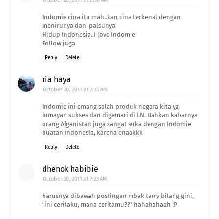
October 20, 2011 at 6:36 AM
Indomie cina itu mah..kan cina terkenal dengan
menirunya dan 'palsunya'
Hidup Indonesia..I love Indomie
Follow juga
Reply
Delete
ria haya
October 20, 2011 at 7:15 AM
Indomie ini emang salah produk negara kita yg
lumayan sukses dan digemari di LN. Bahkan kabarnya
orang Afganistan juga sangat suka dengan Indomie
buatan Indonesia, karena enaakkk
Reply
Delete
dhenok habibie
October 20, 2011 at 7:23 AM
harusnya dibawah postingan mbak tarry bilang gini,
"ini ceritaku, mana ceritamu??" hahahahaah :P