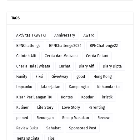
TAGS
Aktivitas TKW/TKI
Anniversary
Award
BPNChallenge
BPNChallenge2024
BPNChallenge22
Celoteh Alfi
Cerita dan Motivasi
Cerita Petani
Cheria Halal Wisata
Curhat
Diary Alfi
Diary Dipta
Family
Fiksi
GiveAway
good
Hong Kong
Impianku
Jalan-Jalan
Kampungku
Kehamilanku
Kisah Perjuangan TKI
Kontes
Kopdar
kristik
Kuliner
Life Story
Love Story
Parenting
pinned
Renungan
Resep Masakan
Review
Review Buku
Sahabat
Sponsored Post
Tentang Cinta
Tips