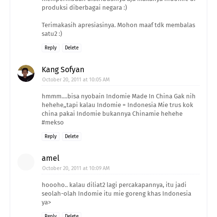
produksi diberbagai negara :)
Terimakasih apresiasinya. Mohon maaf tdk membalas
satu2 :)
Reply
Delete
Kang Sofyan
October 20, 2011 at 10:05 AM
hmmm....bisa nyobain Indomie Made In China Gak nih
hehehe,,tapi kalau Indomie = Indonesia Mie trus kok
china pakai Indomie bukannya Chinamie hehehe
#mekso
Reply
Delete
amel
October 20, 2011 at 10:09 AM
hoooho.. kalau diliat2 lagi percakapannya, itu jadi
seolah-olah Indomie itu mie goreng khas Indonesia
ya>
Reply
Delete