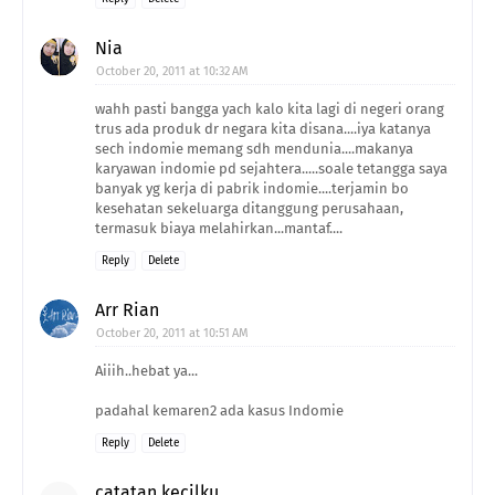
Nia
October 20, 2011 at 10:32 AM
wahh pasti bangga yach kalo kita lagi di negeri orang
trus ada produk dr negara kita disana....iya katanya
sech indomie memang sdh mendunia....makanya
karyawan indomie pd sejahtera.....soale tetangga saya
banyak yg kerja di pabrik indomie....terjamin bo
kesehatan sekeluarga ditanggung perusahaan,
termasuk biaya melahirkan...mantaf....
Reply
Delete
Arr Rian
October 20, 2011 at 10:51 AM
Aiiih..hebat ya...
padahal kemaren2 ada kasus Indomie
Reply
Delete
catatan kecilku