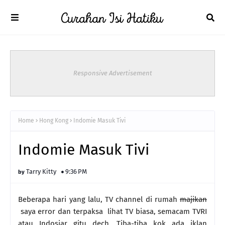
Responsive Advertisement
Home
Hong Kong
Indomie Masuk Tivi
Indomie Masuk Tivi
Tarry Kitty
9:36 PM
Beberapa hari yang lalu, TV channel di rumah
majikan
saya error dan terpaksa lihat TV biasa, semacam TVRI
atau Indosiar gitu dech. Tiba-tiba kok ada iklan