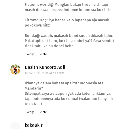
Fiction's world@ Mungkin bukan tiruan sich tapi
masih dibawah lisensi Indomie Indonesia kok hikz
Citromduro@ iya bener, kalo lapar apa aja masuk
pokoknya hikz
Bunda@ waduh, makasih bund sudah dikasih tahu.
Pakai aplikasi baru, kok bisa dobel ya?? Saya sendiri
tidak tahu kalau dobel hehe.
Reply
Delete
Basith Kuncoro Adji
October 19, 2011 at 11:12 PM
Iklannya dalam bahasa apa itu? Indonesia atau
Mandarin?
Ditempat saya walaupun gak ada ketemu iklannya,
tapi Indomienya ada kok dijual (walaupun hanya di
toko Asia)
Reply
Delete
kakaakin