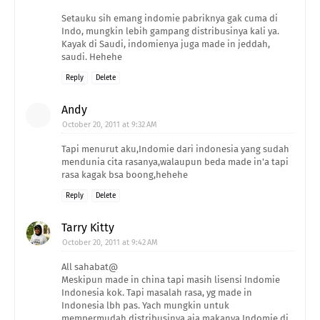
Setauku sih emang indomie pabriknya gak cuma di
Indo, mungkin lebih gampang distribusinya kali ya.
Kayak di Saudi, indomienya juga made in jeddah,
saudi. Hehehe
Reply
Delete
Andy
October 20, 2011 at 9:32 AM
Tapi menurut aku,Indomie dari indonesia yang sudah
mendunia cita rasanya,walaupun beda made in'a tapi
rasa kagak bsa boong,hehehe
Reply
Delete
Tarry Kitty
October 20, 2011 at 9:42 AM
All sahabat@
Meskipun made in china tapi masih lisensi Indomie
Indonesia kok. Tapi masalah rasa, yg made in
Indonesia lbh pas. Yach mungkin untuk
mempermudah distribusinya aja makanya Indomie di