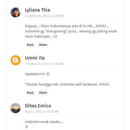
Lyliana Thia
October 20, 2011 at 3:00 PM
hiyaaa.... iklan indomienya ada di tv HK... hihihi...
indomie yg "mie goreng" pula... emang yg paling enak
ntuh hahhaah.. :-D
Reply
Delete
Ummi Ita
October 21, 2011 at 8:31 AM
lapeeerrrrrr :D
*ikutan bangga rek, indomie jadi terkenal. hihihi
Reply
Delete
Dihas Enrico
April 1, 2012 at 10:25 PM
indomie enak nyoks....
:P