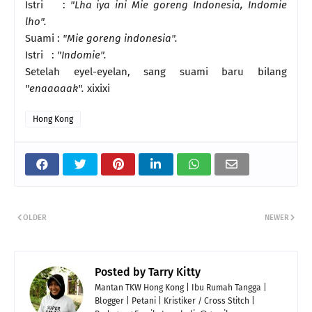
Istri :
"Lha iya ini Mie goreng Indonesia, Indomie
lho".
Suami :
"Mie goreng indonesia".
Istri :
"Indomie".
Setelah eyel-eyelan, sang suami baru bilang
"enaaaaak".
xixixi
Hong Kong
OLDER
NEWER
Posted by
Tarry Kitty
Mantan TKW Hong Kong | Ibu Rumah Tangga |
Blogger | Petani | Kristiker / Cross Stitch |