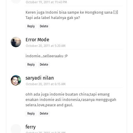
October 19, 2011 at 11:40 PM
Keren juga Indomi bisa sampe ke Hongkong sana [:)]
Tapi ada label halalnya gak ya?
Reply
Delete
Error Mode
October 20, 2011 at 5:20 AM
indomie...selleeraaku :P
Reply
Delete
saryadi nilan
October 20, 2011 at 6:15 AM
ohh ada juga indomie buatan china,tapi emang
enakan indomie asli indonesia,rasanya menggugah
selera.love,peace and gaul.
Reply
Delete
ferry