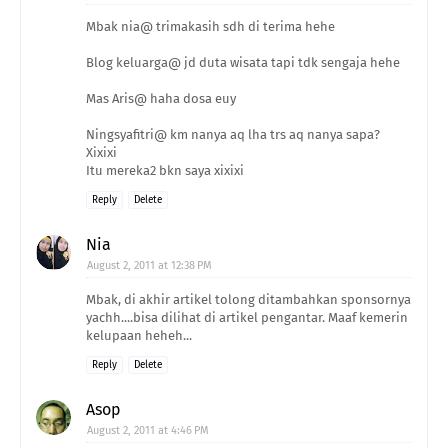
Mbak nia@ trimakasih sdh di terima hehe
Blog keluarga@ jd duta wisata tapi tdk sengaja hehe
Mas Aris@ haha dosa euy
Ningsyafitri@ km nanya aq lha trs aq nanya sapa?
Xixixi
Itu mereka2 bkn saya xixixi
Reply
Delete
Nia
August 2, 2011 at 12:38 PM
Mbak, di akhir artikel tolong ditambahkan sponsornya
yachh....bisa dilihat di artikel pengantar. Maaf kemerin
kelupaan heheh...
Reply
Delete
Asop
August 2, 2011 at 4:46 PM