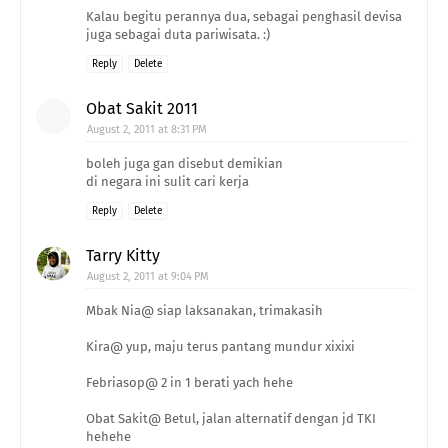
Kalau begitu perannya dua, sebagai penghasil devisa
juga sebagai duta pariwisata. :)
Reply
Delete
Obat Sakit 2011
August 2, 2011 at 8:31 PM
boleh juga gan disebut demikian
di negara ini sulit cari kerja
Reply
Delete
Tarry Kitty
August 2, 2011 at 9:04 PM
Mbak Nia@ siap laksanakan, trimakasih
Kira@ yup, maju terus pantang mundur xixixi
Febriasop@ 2 in 1 berati yach hehe
Obat Sakit@ Betul, jalan alternatif dengan jd TKI
hehehe