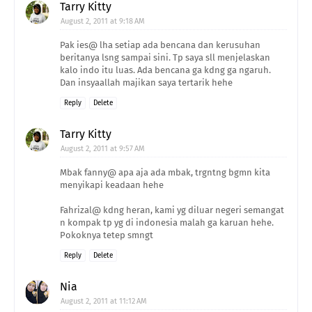
Tarry Kitty
August 2, 2011 at 9:18 AM
Pak ies@ lha setiap ada bencana dan kerusuhan
beritanya lsng sampai sini. Tp saya sll menjelaskan
kalo indo itu luas. Ada bencana ga kdng ga ngaruh.
Dan insyaallah majikan saya tertarik hehe
Reply
Delete
Tarry Kitty
August 2, 2011 at 9:57 AM
Mbak fanny@ apa aja ada mbak, trgntng bgmn kita
menyikapi keadaan hehe
Fahrizal@ kdng heran, kami yg diluar negeri semangat
n kompak tp yg di indonesia malah ga karuan hehe.
Pokoknya tetep smngt
Reply
Delete
Nia
August 2, 2011 at 11:12 AM