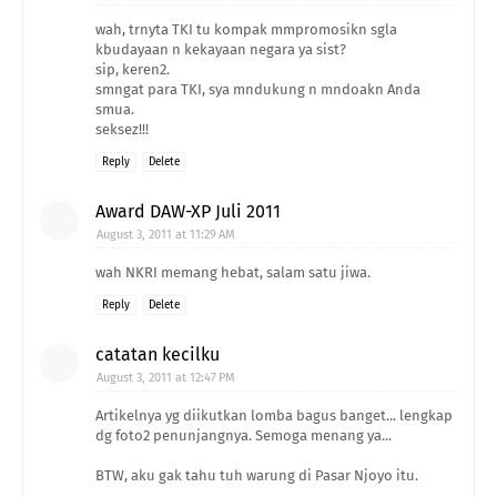
wah, trnyta TKI tu kompak mmpromosikn sgla
kbudayaan n kekayaan negara ya sist?
sip, keren2.
smngat para TKI, sya mndukung n mndoakn Anda
smua.
seksez!!!
Reply
Delete
Award DAW-XP Juli 2011
August 3, 2011 at 11:29 AM
wah NKRI memang hebat, salam satu jiwa.
Reply
Delete
catatan kecilku
August 3, 2011 at 12:47 PM
Artikelnya yg diikutkan lomba bagus banget... lengkap
dg foto2 penunjangnya. Semoga menang ya...
BTW, aku gak tahu tuh warung di Pasar Njoyo itu.