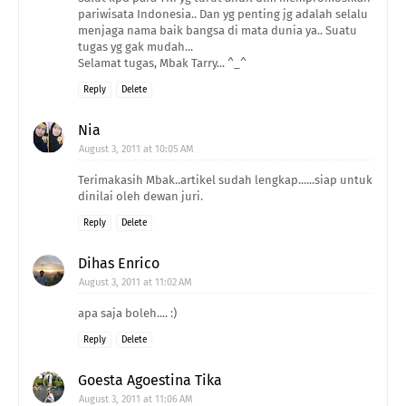
pariwisata Indonesia.. Dan yg penting jg adalah selalu
menjaga nama baik bangsa di mata dunia ya.. Suatu
tugas yg gak mudah...
Selamat tugas, Mbak Tarry... ^_^
Reply
Delete
Nia
August 3, 2011 at 10:05 AM
Terimakasih Mbak..artikel sudah lengkap......siap untuk
dinilai oleh dewan juri.
Reply
Delete
Dihas Enrico
August 3, 2011 at 11:02 AM
apa saja boleh.... :)
Reply
Delete
Goesta Agoestina Tika
August 3, 2011 at 11:06 AM