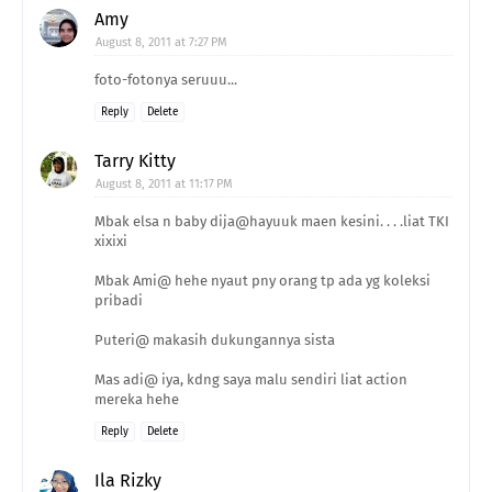
Amy
August 8, 2011 at 7:27 PM
foto-fotonya seruuu...
Reply
Delete
Tarry Kitty
August 8, 2011 at 11:17 PM
Mbak elsa n baby dija@hayuuk maen kesini. . . .liat TKI
xixixi
Mbak Ami@ hehe nyaut pny orang tp ada yg koleksi
pribadi
Puteri@ makasih dukungannya sista
Mas adi@ iya, kdng saya malu sendiri liat action
mereka hehe
Reply
Delete
Ila Rizky