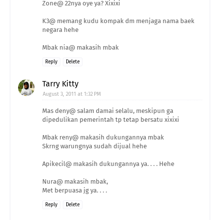
Zone@ 22nya oye ya? Xixixi
K3@ memang kudu kompak dm menjaga nama baek
negara hehe
Mbak nia@ makasih mbak
Reply
Delete
Tarry Kitty
August 3, 2011 at 1:32 PM
Mas deny@ salam damai selalu, meskipun ga
dipedulikan pemerintah tp tetap bersatu xixixi
Mbak reny@ makasih dukungannya mbak
Skrng warungnya sudah dijual hehe
Apikecil@ makasih dukungannya ya. . . . Hehe
Nura@ makasih mbak,
Met berpuasa jg ya. . . .
Reply
Delete