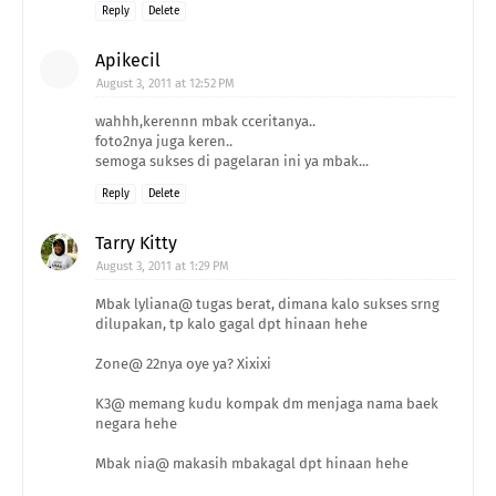
Reply
Delete
Apikecil
August 3, 2011 at 12:52 PM
wahhh,kerennn mbak cceritanya..
foto2nya juga keren..
semoga sukses di pagelaran ini ya mbak...
Reply
Delete
Tarry Kitty
August 3, 2011 at 1:29 PM
Mbak lyliana@ tugas berat, dimana kalo sukses srng
dilupakan, tp kalo gagal dpt hinaan hehe
Zone@ 22nya oye ya? Xixixi
K3@ memang kudu kompak dm menjaga nama baek
negara hehe
Mbak nia@ makasih mbakagal dpt hinaan hehe