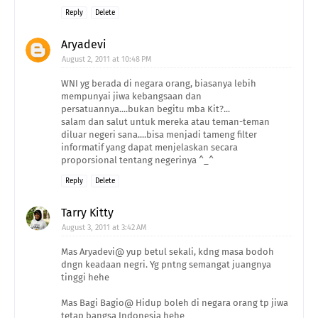
Reply
Delete
Aryadevi
August 2, 2011 at 10:48 PM
WNI yg berada di negara orang, biasanya lebih
mempunyai jiwa kebangsaan dan
persatuannya....bukan begitu mba Kit?...
salam dan salut untuk mereka atau teman-teman
diluar negeri sana....bisa menjadi tameng filter
informatif yang dapat menjelaskan secara
proporsional tentang negerinya ^_^
Reply
Delete
Tarry Kitty
August 3, 2011 at 3:42 AM
Mas Aryadevi@ yup betul sekali, kdng masa bodoh
dngn keadaan negri. Yg pntng semangat juangnya
tinggi hehe
Mas Bagi Bagio@ Hidup boleh di negara orang tp jiwa
tetap bangsa Indonesia hehe