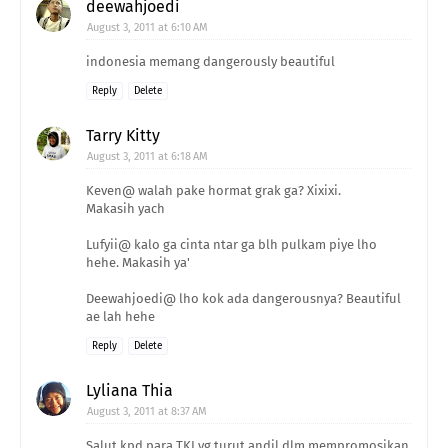
deewahjoedi
August 3, 2011 at 6:10 AM
indonesia memang dangerously beautiful
Reply
Delete
Tarry Kitty
August 3, 2011 at 6:18 AM
Keven@ walah pake hormat grak ga? Xixixi.
Makasih yach
Lufyii@ kalo ga cinta ntar ga blh pulkam piye lho
hehe. Makasih ya'
Deewahjoedi@ lho kok ada dangerousnya? Beautiful
ae lah hehe
Reply
Delete
Lyliana Thia
August 3, 2011 at 8:37 AM
Salut kpd para TKI yg turut andil dlm mempromosikan