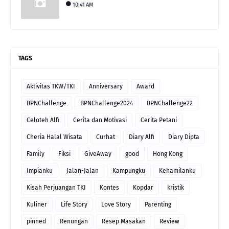
10:41 AM
TAGS
Aktivitas TKW/TKI
Anniversary
Award
BPNChallenge
BPNChallenge2024
BPNChallenge22
Celoteh Alfi
Cerita dan Motivasi
Cerita Petani
Cheria Halal Wisata
Curhat
Diary Alfi
Diary Dipta
Family
Fiksi
GiveAway
good
Hong Kong
Impianku
Jalan-Jalan
Kampungku
Kehamilanku
Kisah Perjuangan TKI
Kontes
Kopdar
kristik
Kuliner
Life Story
Love Story
Parenting
pinned
Renungan
Resep Masakan
Review