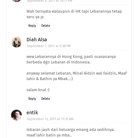
September 4, 2011 at 10:17 PM
Wah ternyata walaupun di HK tapi Lebarannya tetap
seru ya ;p
Reply
Delete
Diah Alsa
September 7, 2011 at 5:38 PM
wew Lebarannya di Hong Kong, pasti suasananya
berbeda dgn Lebaran di Indonesia.
anyway selamat Lebaran, Minal Aidzin wal Faidzin, Maaf
lahir & Bathin ya Mbak...:)
salam knal :)
Reply
Delete
entik
September 13, 2011 at 11:35 AM
lebaran jauh dari keluarga emang ada sedihnya.
maaf lahir batin ya mba..