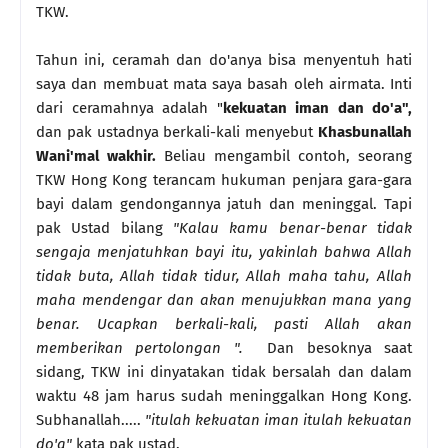
TKW.
Tahun ini, ceramah dan do'anya bisa menyentuh hati
saya dan membuat mata saya basah oleh airmata. Inti
dari ceramahnya adalah "
kekuatan iman dan do'a",
dan pak ustadnya berkali-kali menyebut
Khasbunallah
Wani'mal wakhir.
Beliau mengambil contoh, seorang
TKW Hong Kong terancam hukuman penjara gara-gara
bayi dalam gendongannya jatuh dan meninggal. Tapi
pak Ustad bilang
"Kalau kamu benar-benar tidak
sengaja menjatuhkan bayi itu, yakinlah bahwa Allah
tidak buta, Allah tidak tidur, Allah maha tahu, Allah
maha mendengar dan akan menujukkan mana yang
benar. Ucapkan berkali-kali, pasti Allah akan
memberikan pertolongan ".
Dan besoknya saat
sidang, TKW ini dinyatakan tidak bersalah dan dalam
waktu 48 jam harus sudah meninggalkan Hong Kong.
Subhanallah.....
"itulah kekuatan iman itulah kekuatan
do'a"
kata pak ustad.