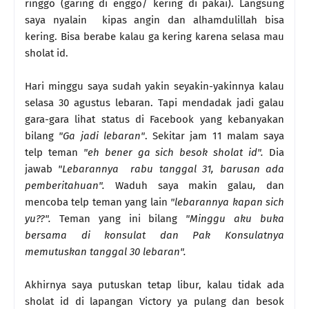
ringgo (garing di enggo/ kering di pakai). Langsung
saya nyalain kipas angin dan alhamdulillah bisa
kering. Bisa berabe kalau ga kering karena selasa mau
sholat id.
Hari minggu saya sudah yakin seyakin-yakinnya kalau
selasa 30 agustus lebaran. Tapi mendadak jadi galau
gara-gara lihat status di Facebook yang kebanyakan
bilang
"Ga jadi lebaran"
. Sekitar jam 11 malam saya
telp teman
"eh bener ga sich besok sholat id".
Dia
jawab
"Lebarannya rabu tanggal 31, barusan ada
pemberitahuan".
Waduh saya makin galau
,
dan
mencoba telp teman yang lain
"lebarannya kapan sich
yu??".
Teman yang ini bilang
"Minggu aku buka
bersama di konsulat dan Pak Konsulatnya
memutuskan tanggal 30 lebaran".
Akhirnya saya putuskan tetap libur, kalau tidak ada
sholat id di lapangan Victory ya pulang dan besok