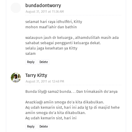
bundadontworry
August 31, 2011 at 11:36 AM
selamat hari raya idhulfitri, Kitty
mohon maaf lahir dan bathin
walaupun jauh dr keluarga , alhamdulillah masih ada
sahabat sebagai pengganti keluarga dekat.
selalu jaga kesehatan ya Kitty
salam
Reply
Delete
Tarry Kitty
August 31, 2011 at 12:48 PM
Bunda lily@ sama2 bunda. . . Dan trimakasih do'anya
Anazkia@ amiin smoga do'a kita dikabulkan.
Aq udah kemarin sist, hari ini ada lg tp di masjid hehe
amiin smoga do'a kita dikabulkan.
Aq udah kemarin sist, hari ini
Reply
Delete