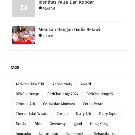
Identitas Palsu Dan Kopdar
10:41 AM
Menikah Dengan Gadis Betawi
9:33 PM
TAGS
Aktivitas TKW/TKI
Anniversary
Award
BPNChallenge
BPNChallenge2024
BPNChallenge22
Celoteh Alfi
Cerita dan Motivasi
Cerita Petani
Cheria Halal Wisata
Curhat
Diary Alfi
Diary Dipta
Family
Fiksi
GiveAway
good
Hong Kong
Impianku
Jalan-Jalan
Kampungku
Kehamilanku