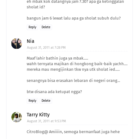
eh mbak kok datangnya jam 7.30? apa ga ketinggalan
sholat id?
bangun jam 6 lewat lalu apa ga sholat subuh dulu?
Reply
Delete
Nia
August 31, 2011 at 7:28 PM
Maaf lahir bathin juga ya mbak.....
wahh ternyata majikan di hongkong baik-baik yachh....
mereka mau mengijinkan tkw nya utk sholat ied.....
senangnya bisa erasakan lebaran di negeri orang...
btw disana ada ketupat ngga?
Reply
Delete
Tarry Kitty
August 31, 2011 at 9:53 PM
CitroBlog@ Amiiiin, semoga bermanfaat juga hehe