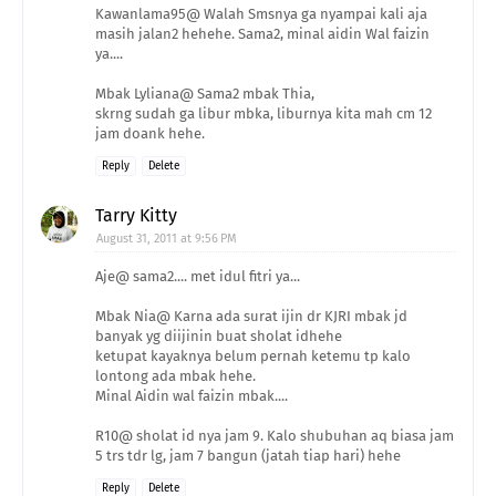
Kawanlama95@ Walah Smsnya ga nyampai kali aja
masih jalan2 hehehe. Sama2, minal aidin Wal faizin
ya....
Mbak Lyliana@ Sama2 mbak Thia,
skrng sudah ga libur mbka, liburnya kita mah cm 12
jam doank hehe.
Reply
Delete
Tarry Kitty
August 31, 2011 at 9:56 PM
Aje@ sama2.... met idul fitri ya...
Mbak Nia@ Karna ada surat ijin dr KJRI mbak jd
banyak yg diijinin buat sholat idhehe
ketupat kayaknya belum pernah ketemu tp kalo
lontong ada mbak hehe.
Minal Aidin wal faizin mbak....
R10@ sholat id nya jam 9. Kalo shubuhan aq biasa jam
5 trs tdr lg, jam 7 bangun (jatah tiap hari) hehe
Reply
Delete