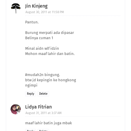
Jin Kinjeng
August 30, 2011 at 11:58 PM
Pantun.
Burung merpati ada dipasar
Belinya cuman 1
Minal aidn wlf idzin
Mohon maaf lahir dan batin.
#mudah2n bingung.
btw jd kepingin ke hongkong
ngimpi
Reply
Delete
Lidya Fitrian
August 31, 2011 at 3:37 AM
maaf lahir batin juga mbak