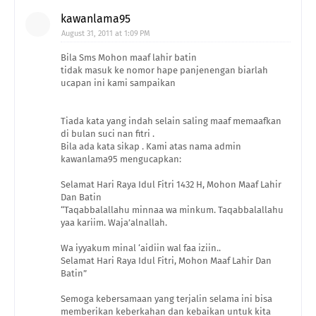
kawanlama95
August 31, 2011 at 1:09 PM
Bila Sms Mohon maaf lahir batin
tidak masuk ke nomor hape panjenengan biarlah
ucapan ini kami sampaikan
Tiada kata yang indah selain saling maaf memaafkan
di bulan suci nan fitri .
Bila ada kata sikap . Kami atas nama admin
kawanlama95 mengucapkan:
Selamat Hari Raya Idul Fitri 1432 H, Mohon Maaf Lahir
Dan Batin
“Taqabbalallahu minnaa wa minkum. Taqabbalallahu
yaa kariim. Waja’alnallah.
Wa iyyakum minal ‘aidiin wal faa iziin..
Selamat Hari Raya Idul Fitri, Mohon Maaf Lahir Dan
Batin”
Semoga kebersamaan yang terjalin selama ini bisa
memberikan keberkahan dan kebaikan untuk kita