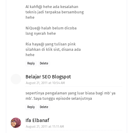
Al kahfi@ hehe ada kesalahan
teknis jadi terpaksa bersambung
hehe
NiQue@ halah belum dicoba
lsng nyerah hehe
Ria haya@ yang tulisan pink
silahkan di klik sist, disana ada
hehe
Reply
Delete
Belajar SEO Blogspot
August 21, 2011 at 10:54 AM
sepertinya pengalaman yang luar biasa bagi mb' ya
mb'. Saya tunggu episode selanjutnya
Reply
Delete
Ifa Elbanaf
August 21, 2011 at 11:11 AM