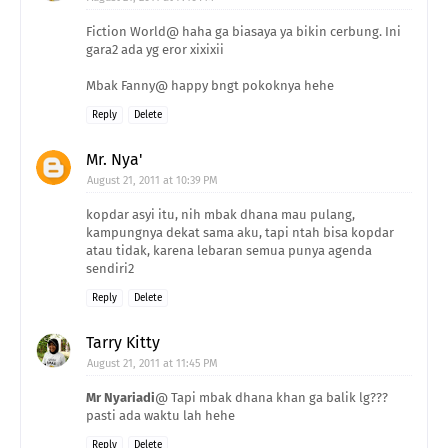
Fiction World@ haha ga biasaya ya bikin cerbung. Ini
gara2 ada yg eror xixixii
Mbak Fanny@ happy bngt pokoknya hehe
Reply
Delete
Mr. Nya'
August 21, 2011 at 10:39 PM
kopdar asyi itu, nih mbak dhana mau pulang,
kampungnya dekat sama aku, tapi ntah bisa kopdar
atau tidak, karena lebaran semua punya agenda
sendiri2
Reply
Delete
Tarry Kitty
August 21, 2011 at 11:45 PM
Mr Nyariadi
@ Tapi mbak dhana khan ga balik lg???
pasti ada waktu lah hehe
Reply
Delete