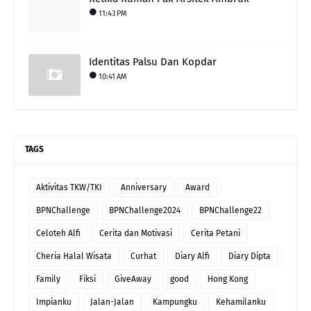
11:43 PM
Identitas Palsu Dan Kopdar
10:41 AM
TAGS
Aktivitas TKW/TKI
Anniversary
Award
BPNChallenge
BPNChallenge2024
BPNChallenge22
Celoteh Alfi
Cerita dan Motivasi
Cerita Petani
Cheria Halal Wisata
Curhat
Diary Alfi
Diary Dipta
Family
Fiksi
GiveAway
good
Hong Kong
Impianku
Jalan-Jalan
Kampungku
Kehamilanku