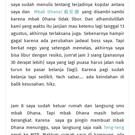
saya sudah menulis tentang terjadinya kopdar antara
saya dan
Mbak Dhana/戴安娜
yang disambi-sambi
karena mbak Dhana tidak libur. Dan alhamdulillah
kami yang waktu itu janjian mau ketemu lagi tanggal 13
agustus, akhirnya terlaksana juga. Sebenarnya hampir
gagal karena ada perubahan jadwal boss saya. Tapi
berkat nego yang setengah memelas, akhirnya saya
bisa libur dengan resiko, jum'at jam 3 siang (panasnya
30 derajat lebih) saya yang lagi puasa harus jalan naik
turun ke pasar belanja (lagi). Karena pagi sudah
belanja tapi sedikit. Yach sabar.... ada keindahan di
balik kesusahan. hikz.
Jam 8 saya sudah keluar rumah dan langsung sms
mbak Dhana. Tapi mbak Dhana masih belum
berangkat. Karena saya ga pingin membuat mbak
Dhana menunggu, saya langsung saja naik
Teng-teng
pergi ke MTR. Maklum rumah saya di kampung, ada