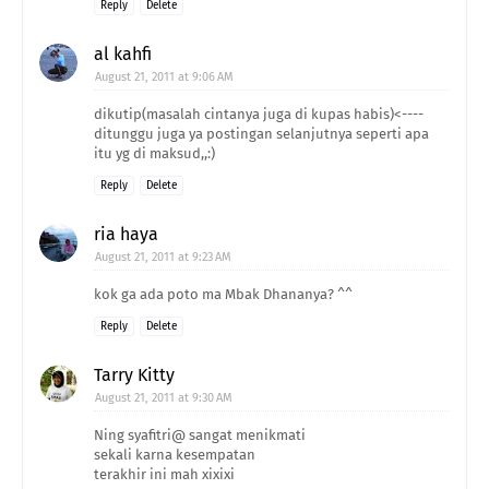
Reply
Delete
al kahfi
August 21, 2011 at 9:06 AM
dikutip(masalah cintanya juga di kupas habis)<----
ditunggu juga ya postingan selanjutnya seperti apa
itu yg di maksud,,:)
Reply
Delete
ria haya
August 21, 2011 at 9:23 AM
kok ga ada poto ma Mbak Dhananya? ^^
Reply
Delete
Tarry Kitty
August 21, 2011 at 9:30 AM
Ning syafitri@ sangat menikmati
sekali karna kesempatan
terakhir ini mah xixixi