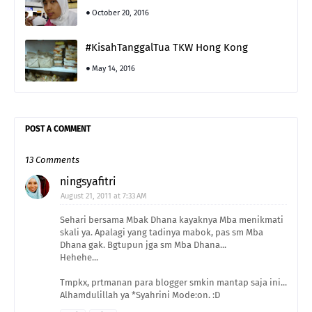
October 20, 2016
#KisahTanggalTua TKW Hong Kong
May 14, 2016
POST A COMMENT
13 Comments
ningsyafitri
August 21, 2011 at 7:33 AM
Sehari bersama Mbak Dhana kayaknya Mba menikmati
skali ya. Apalagi yang tadinya mabok, pas sm Mba
Dhana gak. Bgtupun jga sm Mba Dhana...
Hehehe...
Tmpkx, prtmanan para blogger smkin mantap saja ini...
Alhamdulillah ya *Syahrini Mode:on. :D