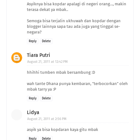
Asyiknya bisa kopdar apalagi di negeri orang..., makin
terasa dekat ya mbak..
Semoga bisa terjalin ukhuwah dan kopdar dengan
blogger lainnya sapa tau ada juga yang tinggal se-
negara?
Reply
Delete
Tiara Putri
August 21, 2011 at 12:42 PM
hhihhi tumben mbak bersambung :D
wah tante Dhana punya kembaran, "terbocorkan" oleh
mbak tarry ya :P
Reply
Delete
Lidya
August 21, 2011 at 2:56 PM
asyik ya bisa kopdaran kaya gitu mbak
Reply
Delete