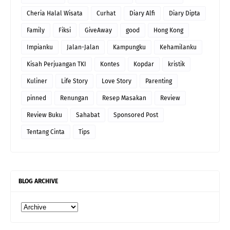
Cheria Halal Wisata
Curhat
Diary Alfi
Diary Dipta
Family
Fiksi
GiveAway
good
Hong Kong
Impianku
Jalan-Jalan
Kampungku
Kehamilanku
Kisah Perjuangan TKI
Kontes
Kopdar
kristik
Kuliner
Life Story
Love Story
Parenting
pinned
Renungan
Resep Masakan
Review
Review Buku
Sahabat
Sponsored Post
Tentang Cinta
Tips
BLOG ARCHIVE