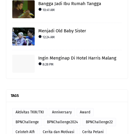
Bangga Jadi Ibu Rumah Tangga
10:41 AM
Menjadi Old Baby Sister
12:24 AM
Ingin Menginap Di Hotel Harris Malang
8:28 PM
TAGS
Aktivitas TKW/TKI
Anniversary
Award
BPNChallenge
BPNChallenge2024
BPNChallenge22
Celoteh Alfi
Cerita dan Motivasi
Cerita Petani