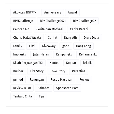
Aktivitas TKW/TKI
Anniversary
Award
BPNChallenge
BPNChallenge2024
BPNChallenge22
Celoteh Alfi
Cerita dan Motivasi
Cerita Petani
Cheria Halal Wisata
Curhat
Diary Alfi
Diary Dipta
Family
Fiksi
GiveAway
good
Hong Kong
Impianku
Jalan-Jalan
Kampungku
Kehamilanku
Kisah Perjuangan TKI
Kontes
Kopdar
kristik
Kuliner
Life Story
Love Story
Parenting
pinned
Renungan
Resep Masakan
Review
Review Buku
Sahabat
Sponsored Post
Tentang Cinta
Tips