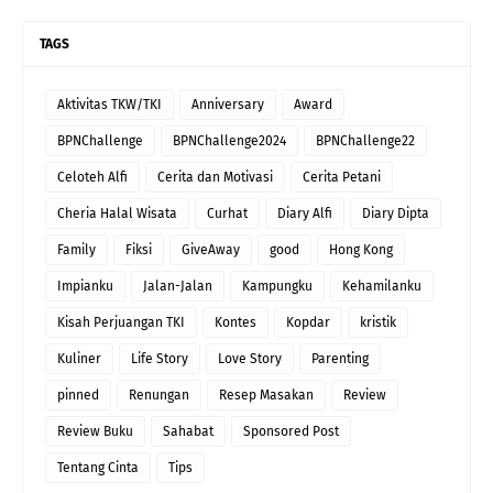
TAGS
Aktivitas TKW/TKI
Anniversary
Award
BPNChallenge
BPNChallenge2024
BPNChallenge22
Celoteh Alfi
Cerita dan Motivasi
Cerita Petani
Cheria Halal Wisata
Curhat
Diary Alfi
Diary Dipta
Family
Fiksi
GiveAway
good
Hong Kong
Impianku
Jalan-Jalan
Kampungku
Kehamilanku
Kisah Perjuangan TKI
Kontes
Kopdar
kristik
Kuliner
Life Story
Love Story
Parenting
pinned
Renungan
Resep Masakan
Review
Review Buku
Sahabat
Sponsored Post
Tentang Cinta
Tips