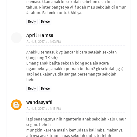
memasukkan anak ke sekolah sebelum usia lima
tahun. Pinter banget ya Alif udah mau sekolah di umur
4 tahun. Salamku untuk Alif ya.
Reply
Delete
April Hamsa
April 5, 2017 at 4:03 PM
Anakku termasuk yg lancar bicara setelah sekolah
(langsung TK sih)
Emang anak balita sekoah kdng ada aja acara
ngambeknya, anakku pernah berhari2 gk sekolah jg :(
Tapi ada kalanya dia sangat bersemangta sekolah
hehe
Reply
Delete
wandasyafii
April 5, 2017 at 4:15 PM
lagi seneng2nya nih nganterin anak sekolah kalo umur
segini. heheh
mungkin karena masih kemudaan kali mba, makanya
alfi nya agak trauma pas sekolah dulu, terlebih