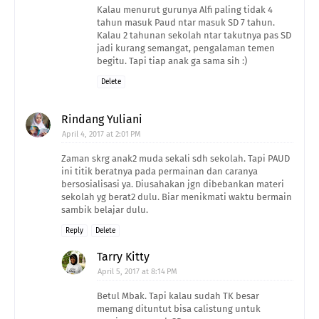
Kalau menurut gurunya Alfi paling tidak 4
tahun masuk Paud ntar masuk SD 7 tahun.
Kalau 2 tahunan sekolah ntar takutnya pas SD
jadi kurang semangat, pengalaman temen
begitu. Tapi tiap anak ga sama sih :)
Delete
Rindang Yuliani
April 4, 2017 at 2:01 PM
Zaman skrg anak2 muda sekali sdh sekolah. Tapi PAUD
ini titik beratnya pada permainan dan caranya
bersosialisasi ya. Diusahakan jgn dibebankan materi
sekolah yg berat2 dulu. Biar menikmati waktu bermain
sambik belajar dulu.
Reply
Delete
Tarry Kitty
April 5, 2017 at 8:14 PM
Betul Mbak. Tapi kalau sudah TK besar
memang dituntut bisa calistung untuk