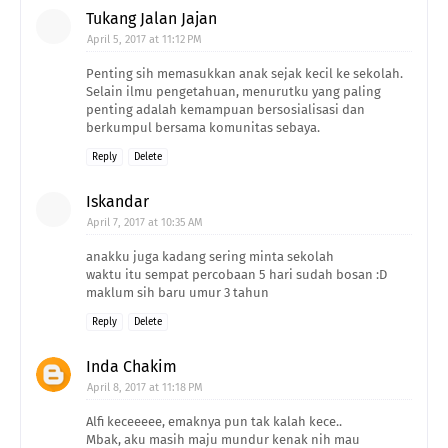
Tukang Jalan Jajan
April 5, 2017 at 11:12 PM
Penting sih memasukkan anak sejak kecil ke sekolah.
Selain ilmu pengetahuan, menurutku yang paling
penting adalah kemampuan bersosialisasi dan
berkumpul bersama komunitas sebaya.
Reply
Delete
Iskandar
April 7, 2017 at 10:35 AM
anakku juga kadang sering minta sekolah
waktu itu sempat percobaan 5 hari sudah bosan :D
maklum sih baru umur 3 tahun
Reply
Delete
Inda Chakim
April 8, 2017 at 11:18 PM
Alfi keceeeee, emaknya pun tak kalah kece..
Mbak, aku masih maju mundur kenak nih mau