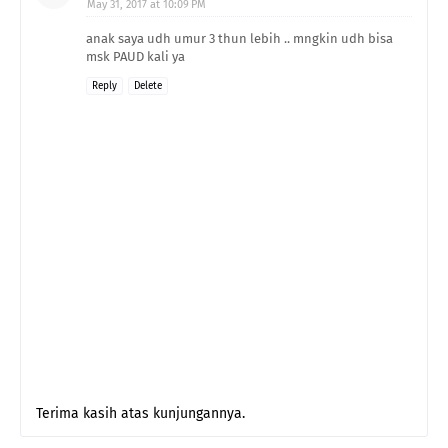
May 31, 2017 at 10:09 PM
anak saya udh umur 3 thun lebih .. mngkin udh bisa
msk PAUD kali ya
Reply
Delete
Terima kasih atas kunjungannya.