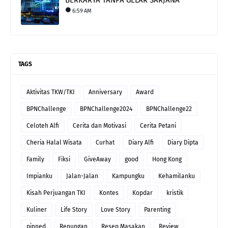
6:59 AM
TAGS
Aktivitas TKW/TKI
Anniversary
Award
BPNChallenge
BPNChallenge2024
BPNChallenge22
Celoteh Alfi
Cerita dan Motivasi
Cerita Petani
Cheria Halal Wisata
Curhat
Diary Alfi
Diary Dipta
Family
Fiksi
GiveAway
good
Hong Kong
Impianku
Jalan-Jalan
Kampungku
Kehamilanku
Kisah Perjuangan TKI
Kontes
Kopdar
kristik
Kuliner
Life Story
Love Story
Parenting
pinned
Renungan
Resep Masakan
Review