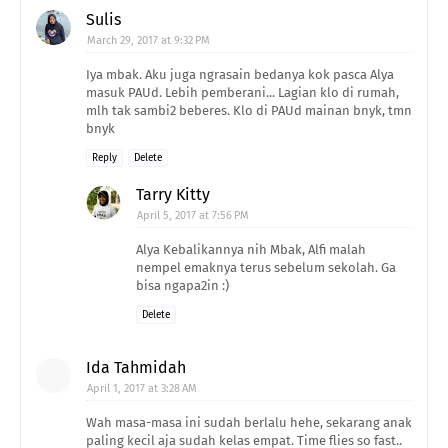
Sulis
March 29, 2017 at 9:32 PM
Iya mbak. Aku juga ngrasain bedanya kok pasca Alya
masuk PAUd. Lebih pemberani... Lagian klo di rumah,
mlh tak sambi2 beberes. Klo di PAUd mainan bnyk, tmn
bnyk
Reply
Delete
Tarry Kitty
April 5, 2017 at 7:56 PM
Alya Kebalikannya nih Mbak, Alfi malah
nempel emaknya terus sebelum sekolah. Ga
bisa ngapa2in :)
Delete
Ida Tahmidah
April 1, 2017 at 3:28 AM
Wah masa-masa ini sudah berlalu hehe, sekarang anak
paling kecil aja sudah kelas empat. Time flies so fast..