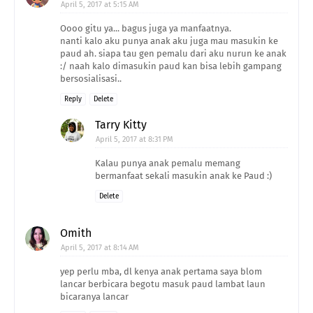
April 5, 2017 at 5:15 AM
Oooo gitu ya... bagus juga ya manfaatnya.
nanti kalo aku punya anak aku juga mau masukin ke
paud ah. siapa tau gen pemalu dari aku nurun ke anak
:/ naah kalo dimasukin paud kan bisa lebih gampang
bersosialisasi..
Reply
Delete
Tarry Kitty
April 5, 2017 at 8:31 PM
Kalau punya anak pemalu memang
bermanfaat sekali masukin anak ke Paud :)
Delete
Omith
April 5, 2017 at 8:14 AM
yep perlu mba, dl kenya anak pertama saya blom
lancar berbicara begotu masuk paud lambat laun
bicaranya lancar