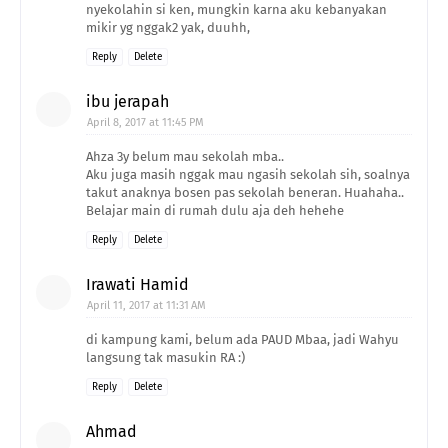
nyekolahin si ken, mungkin karna aku kebanyakan
mikir yg nggak2 yak, duuhh,
Reply
Delete
ibu jerapah
April 8, 2017 at 11:45 PM
Ahza 3y belum mau sekolah mba..
Aku juga masih nggak mau ngasih sekolah sih, soalnya
takut anaknya bosen pas sekolah beneran. Huahaha..
Belajar main di rumah dulu aja deh hehehe
Reply
Delete
Irawati Hamid
April 11, 2017 at 11:31 AM
di kampung kami, belum ada PAUD Mbaa, jadi Wahyu
langsung tak masukin RA :)
Reply
Delete
Ahmad