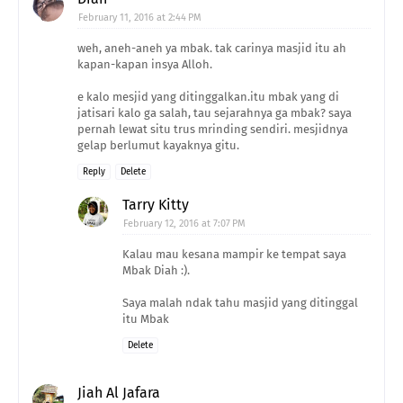
February 11, 2016 at 2:44 PM
weh, aneh-aneh ya mbak. tak carinya masjid itu ah
kapan-kapan insya Alloh.
e kalo mesjid yang ditinggalkan.itu mbak yang di
jatisari kalo ga salah, tau sejarahnya ga mbak? saya
pernah lewat situ trus mrinding sendiri. mesjidnya
gelap berlumut kayaknya gitu.
Reply
Delete
Tarry Kitty
February 12, 2016 at 7:07 PM
Kalau mau kesana mampir ke tempat saya
Mbak Diah :).
Saya malah ndak tahu masjid yang ditinggal
itu Mbak
Delete
Jiah Al Jafara