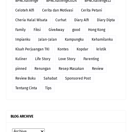
BPNChallenge
BPNChallenge2024
BPNChallenge22
Celoteh Alfi
Cerita dan Motivasi
Cerita Petani
Cheria Halal Wisata
Curhat
Diary Alfi
Diary Dipta
Family
Fiksi
GiveAway
good
Hong Kong
Impianku
Jalan-Jalan
Kampungku
Kehamilanku
Kisah Perjuangan TKI
Kontes
Kopdar
kristik
Kuliner
Life Story
Love Story
Parenting
pinned
Renungan
Resep Masakan
Review
Review Buku
Sahabat
Sponsored Post
Tentang Cinta
Tips
BLOG ARCHIVE