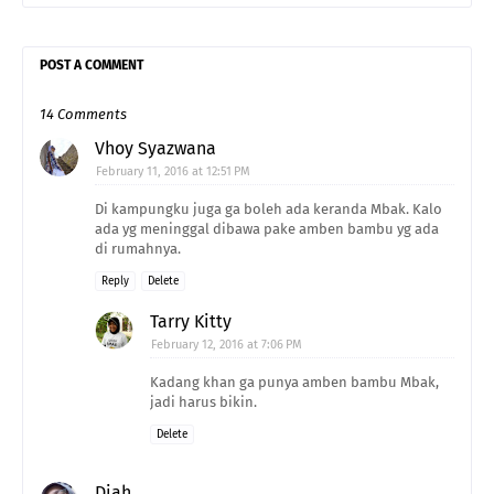
POST A COMMENT
14 Comments
Vhoy Syazwana
February 11, 2016 at 12:51 PM
Di kampungku juga ga boleh ada keranda Mbak. Kalo
ada yg meninggal dibawa pake amben bambu yg ada
di rumahnya.
Reply
Delete
Tarry Kitty
February 12, 2016 at 7:06 PM
Kadang khan ga punya amben bambu Mbak,
jadi harus bikin.
Delete
Diah