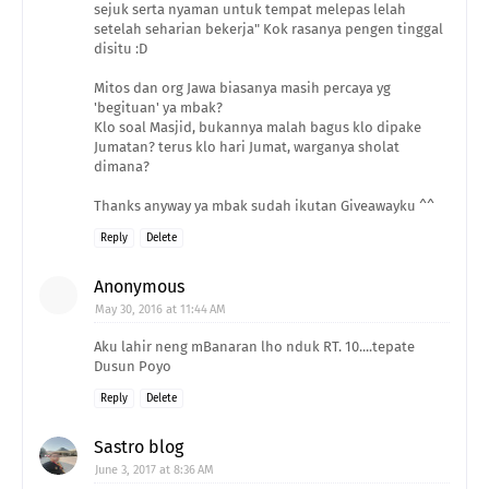
sejuk serta nyaman untuk tempat melepas lelah
setelah seharian bekerja" Kok rasanya pengen tinggal
disitu :D
Mitos dan org Jawa biasanya masih percaya yg
'begituan' ya mbak?
Klo soal Masjid, bukannya malah bagus klo dipake
Jumatan? terus klo hari Jumat, warganya sholat
dimana?
Thanks anyway ya mbak sudah ikutan Giveawayku ^^
Reply
Delete
Anonymous
May 30, 2016 at 11:44 AM
Aku lahir neng mBanaran lho nduk RT. 10....tepate
Dusun Poyo
Reply
Delete
Sastro blog
June 3, 2017 at 8:36 AM