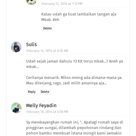
February 12, 2016 at 7:12 PM
Kalau udah ga kuat lambaikan tangan aja
Mbak. #eh
Delete
Sulis
February 14, 2016 at 6:35 AM
Udah sejak jaman dahulu 13 KK terus mbak...? Aneh ya
mbak...
Ceritanya menarik. Mitos mmng ada dimana-mana ya.
Mau diterjang, ragu. Jadi milih amannya aja...
Reply
Delete
Melly Feyadin
February 18, 2016 at 2:08 PM
Sy membayangkan rumah ini, ".. Apalagi rumah saya di
pinggiran sungai, ditambah pepohonan rindang dan
pohon bambu membuat istana mungil kami semakin