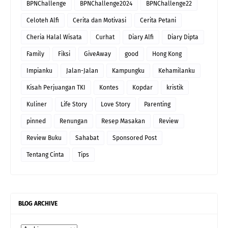
BPNChallenge
BPNChallenge2024
BPNChallenge22
Celoteh Alfi
Cerita dan Motivasi
Cerita Petani
Cheria Halal Wisata
Curhat
Diary Alfi
Diary Dipta
Family
Fiksi
GiveAway
good
Hong Kong
Impianku
Jalan-Jalan
Kampungku
Kehamilanku
Kisah Perjuangan TKI
Kontes
Kopdar
kristik
Kuliner
Life Story
Love Story
Parenting
pinned
Renungan
Resep Masakan
Review
Review Buku
Sahabat
Sponsored Post
Tentang Cinta
Tips
BLOG ARCHIVE