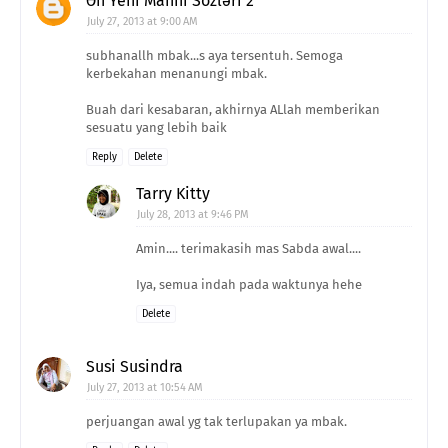
Ən Yeni Mahnı Sözləri 2
July 27, 2013 at 9:00 AM
subhanallh mbak...s aya tersentuh. Semoga
kerbekahan menanungi mbak.
Buah dari kesabaran, akhirnya ALlah memberikan
sesuatu yang lebih baik
Reply
Delete
Tarry Kitty
July 28, 2013 at 9:46 PM
Amin.... terimakasih mas Sabda awal....
Iya, semua indah pada waktunya hehe
Delete
Susi Susindra
July 27, 2013 at 10:54 AM
perjuangan awal yg tak terlupakan ya mbak.