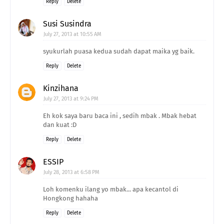
Reply
Delete
Susi Susindra
July 27, 2013 at 10:55 AM
syukurlah puasa kedua sudah dapat maika yg baik.
Reply
Delete
Kinzihana
July 27, 2013 at 9:24 PM
Eh kok saya baru baca ini , sedih mbak . Mbak hebat
dan kuat :D
Reply
Delete
ESSIP
July 28, 2013 at 6:58 PM
Loh komenku ilang yo mbak... apa kecantol di
Hongkong hahaha
Reply
Delete