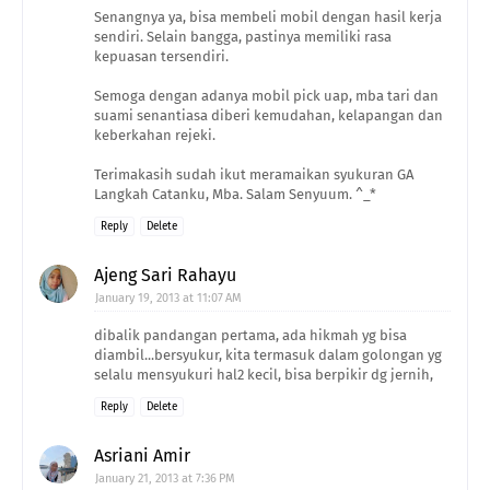
Senangnya ya, bisa membeli mobil dengan hasil kerja
sendiri. Selain bangga, pastinya memiliki rasa
kepuasan tersendiri.
Semoga dengan adanya mobil pick uap, mba tari dan
suami senantiasa diberi kemudahan, kelapangan dan
keberkahan rejeki.
Terimakasih sudah ikut meramaikan syukuran GA
Langkah Catanku, Mba. Salam Senyuum. ^_*
Reply
Delete
Ajeng Sari Rahayu
January 19, 2013 at 11:07 AM
dibalik pandangan pertama, ada hikmah yg bisa
diambil...bersyukur, kita termasuk dalam golongan yg
selalu mensyukuri hal2 kecil, bisa berpikir dg jernih,
Reply
Delete
Asriani Amir
January 21, 2013 at 7:36 PM