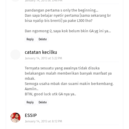
January 14, 2013 at 3:46 PM
pandangan pertama s only the beginning...
Dan saya belajar nyetir pertama [sama sekarang br
bisa nyalip bis brenti] ya pake L300 lho?
Dan ngomong-2, saya kok belum bkin GA yg ini ya...
Reply
Delete
catatan kecilku
January 14, 2013 at 5:22 PM
Ternyata sesuatu yang awalnya tidak disuka
belakangan malah memberikan banyak manfaat ya
mbak.
Semoga usaha mbak dan suami makin berkembang.
Aamiin..
BTW, good luck utk GA nya ya..
Reply
Delete
ESSIP
January 14, 2013 at 8:12 PM