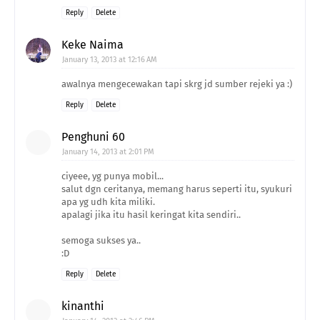
Reply
Delete
Keke Naima
January 13, 2013 at 12:16 AM
awalnya mengecewakan tapi skrg jd sumber rejeki ya :)
Reply
Delete
Penghuni 60
January 14, 2013 at 2:01 PM
ciyeee, yg punya mobil...
salut dgn ceritanya, memang harus seperti itu, syukuri
apa yg udh kita miliki.
apalagi jika itu hasil keringat kita sendiri..
semoga sukses ya..
:D
Reply
Delete
kinanthi