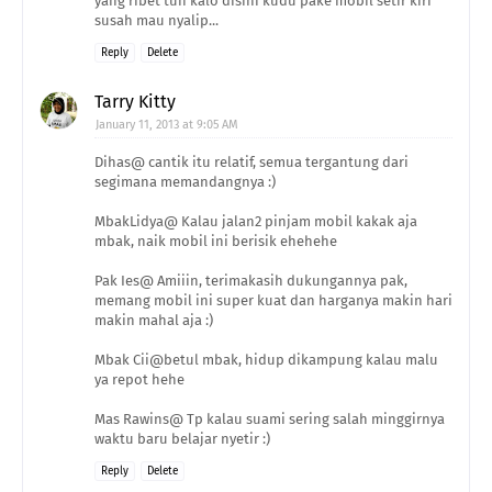
yang ribet tuh kalo disini kudu pake mobil setir kiri
susah mau nyalip...
Reply
Delete
Tarry Kitty
January 11, 2013 at 9:05 AM
Dihas@ cantik itu relatif, semua tergantung dari
segimana memandangnya :)
MbakLidya@ Kalau jalan2 pinjam mobil kakak aja
mbak, naik mobil ini berisik ehehehe
Pak Ies@ Amiiin, terimakasih dukungannya pak,
memang mobil ini super kuat dan harganya makin hari
makin mahal aja :)
Mbak Cii@betul mbak, hidup dikampung kalau malu
ya repot hehe
Mas Rawins@ Tp kalau suami sering salah minggirnya
waktu baru belajar nyetir :)
Reply
Delete