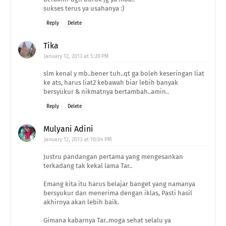
sukses terus ya usahanya :)
Reply
Delete
Tika
January 12, 2013 at 5:20 PM
slm kenal y mb..bener tuh..qt ga boleh keseringan liat
ke ats, harus liat2 kebawah biar lebih banyak
bersyukur & nikmatnya bertambah..amin..
Reply
Delete
Mulyani Adini
January 12, 2013 at 10:04 PM
Justru pandangan pertama yang mengesankan
terkadang tak kekal lama Tar..
Emang kita itu harus belajar banget yang namanya
bersyukur dan menerima dengan iklas, Pasti hasil
akhirnya akan lebih baik.
Gimana kabarnya Tar..moga sehat selalu ya