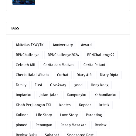
TAGS
Aktivitas TKW/TKI
Anniversary
Award
BPNChallenge
BPNChallenge2024
BPNChallenge22
Celoteh Alfi
Cerita dan Motivasi
Cerita Petani
Cheria Halal Wisata
Curhat
Diary Alfi
Diary Dipta
Family
Fiksi
GiveAway
good
Hong Kong
Impianku
Jalan-Jalan
Kampungku
Kehamilanku
Kisah Perjuangan TKI
Kontes
Kopdar
kristik
Kuliner
Life Story
Love Story
Parenting
pinned
Renungan
Resep Masakan
Review
Review Buku
Sahabat
Sponsored Post