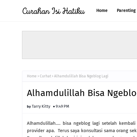
Home
Parenting
Home
Curhat
Alhamdulillah Bisa Ngeblog Lagi
Alhamdulillah Bisa Ngeblo
Tarry Kitty
9:49 PM
Alhamdulillah.... bisa ngeblog lagi setelah kemba
provider apa. Terus saya konsultasi sama orang seki