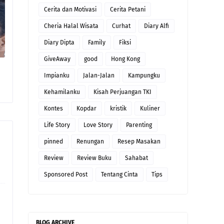
Cerita dan Motivasi
Cerita Petani
Cheria Halal Wisata
Curhat
Diary Alfi
Diary Dipta
Family
Fiksi
GiveAway
good
Hong Kong
Impianku
Jalan-Jalan
Kampungku
Kehamilanku
Kisah Perjuangan TKI
Kontes
Kopdar
kristik
Kuliner
Life Story
Love Story
Parenting
pinned
Renungan
Resep Masakan
Review
Review Buku
Sahabat
Sponsored Post
Tentang Cinta
Tips
BLOG ARCHIVE