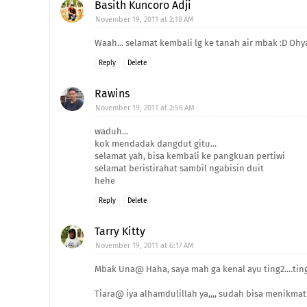
Basith Kuncoro Adji
November 19, 2011 at 2:18 AM
Waah... selamat kembali lg ke tanah air mbak :D Ohya
Reply
Delete
Rawins
November 19, 2011 at 2:56 AM
waduh...
kok mendadak dangdut gitu...
selamat yah, bisa kembali ke pangkuan pertiwi
selamat beristirahat sambil ngabisin duit
hehe
Reply
Delete
Tarry Kitty
November 19, 2011 at 6:17 AM
Mbak Una@ Haha, saya mah ga kenal ayu ting2....ti
Tiara@ iya alhamdulillah ya,,,, sudah bisa menikma