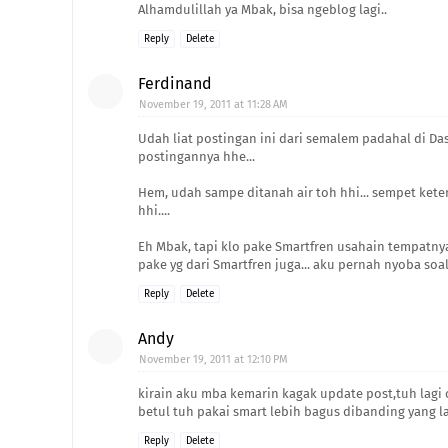
Alhamdulillah ya Mbak, bisa ngeblog lagi..
Reply
Delete
Ferdinand
November 19, 2011 at 11:28 AM
Udah liat postingan ini dari semalem padahal di Da
postingannya hhe...
Hem, udah sampe ditanah air toh hhi... sempet kete
hhi....
Eh Mbak, tapi klo pake Smartfren usahain tempatn
pake yg dari Smartfren juga... aku pernah nyoba soaln
Reply
Delete
Andy
November 19, 2011 at 12:10 PM
kirain aku mba kemarin kagak update post,tuh lagi c
betul tuh pakai smart lebih bagus dibanding yang l
Reply
Delete