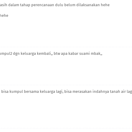
Masih dalam tahap perencanaan dulu belum dilaksanakan hehe
 hehe
mpul2 dgn keluarga kembali,, btw apa kabar suami mbak,,
 bisa kumpul bersama keluarga lagi, bisa merasakan indahnya tanah air lag