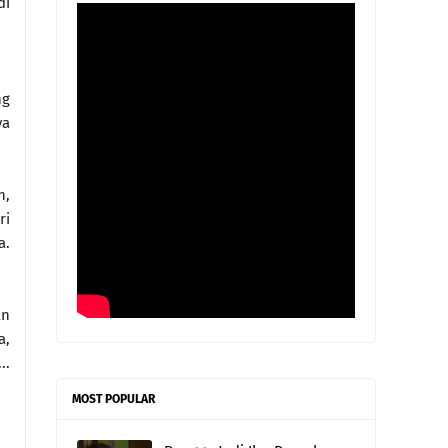
di
ng
ya
h,
ri
a.
an
a,
..
MOST POPULAR