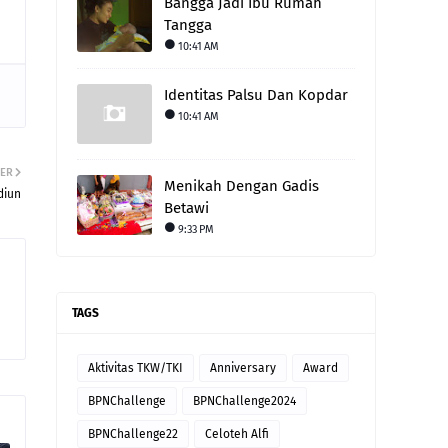
Bangga Jadi Ibu Rumah
Tangga
10:41 AM
Identitas Palsu Dan Kopdar
10:41 AM
ER
Menikah Dengan Gadis
diun
Betawi
9:33 PM
TAGS
Aktivitas TKW/TKI
Anniversary
Award
BPNChallenge
BPNChallenge2024
BPNChallenge22
Celoteh Alfi