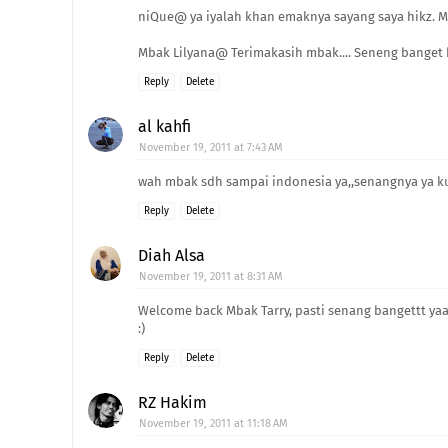
niQue@ ya iyalah khan emaknya sayang saya hikz. 
Mbak Lilyana@ Terimakasih mbak.... Seneng banget
Reply
Delete
al kahfi
November 19, 2011 at 7:43 AM
wah mbak sdh sampai indonesia ya,,senangnya ya ku
Reply
Delete
Diah Alsa
November 19, 2011 at 8:31 AM
Welcome back Mbak Tarry, pasti senang bangettt yaa
:)
Reply
Delete
RZ Hakim
November 19, 2011 at 11:18 AM