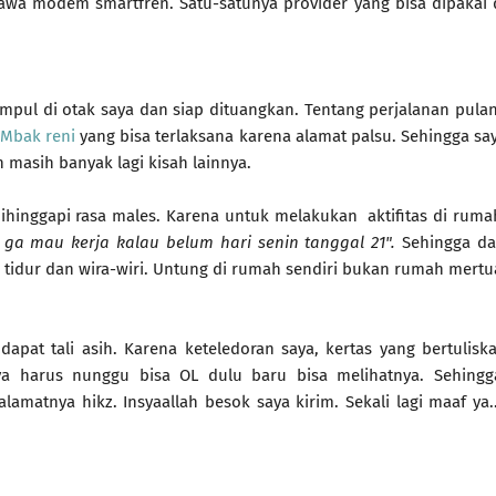
awa modem smartfren. Satu-satunya provider yang bisa dipakai 
mpul di otak saya dan siap dituangkan. Tentang perjalanan pula
Mbak reni
yang bisa terlaksana karena alamat palsu. Sehingga sa
 masih banyak lagi kisah lainnya.
hinggapi rasa males. Karena untuk melakukan aktifitas di ruma
 ga mau kerja kalau belum hari senin tanggal 21".
Sehingga da
n, tidur dan wira-wiri. Untung di rumah sendiri bukan rumah mertu
at tali asih. Karena keteledoran saya, kertas yang bertulisk
a harus nunggu bisa OL dulu baru bisa melihatnya. Sehingg
matnya hikz. Insyaallah besok saya kirim. Sekali lagi maaf ya..