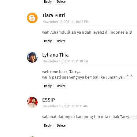
Reply
Delete
Tiara Putri
November 18, 2011 at 10:45 PM
wah Alhamdulillah ya udah leyeh2 di Indonesia :D
Reply
Delete
Lyliana Thia
November 18, 2011 at 11:18 PM
welcome back, Tarry...
wuih pasti suenengnya kembali ke rumah ya... ^_^
Reply
Delete
ESSIP
November 19, 2011 at 12:11 AM
salamat datang di kampung tercinta mbak Tarry.. sel
Reply
Delete