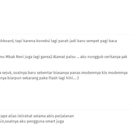
shboard, tapi karena koneksi lagi parah jadi baru sempet pagi baca
mu Mbak Reni juga lagi garea2 Alamat palsu ... aku nunggub ceritanya yak
ya sejuk, soalnya baru sebentar biasanya panas modemnya klo modemnya
ya biarpun sekarang pake Flash lagi hihi... :)
ape alias istirahat selama abis perjalanan
ain,soalnya aku pengguna smart juga