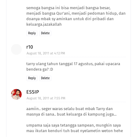
semoga bangsa ini bisa menjadi bangsa besar,
menjadi bangsa Qur'ani, menjadi pedoman hidup, dan
doanya mbak sy aminkan untuk diri pribadi dan
keluarga.jazakallah
Reply
Delete
r10
August 18, 2011 at 4:12 PM
tarry ulang tahun tanggal 17 agustus, pakai upacara
bendera ga? :D
Reply
Delete
ESSIP
August 18, 2011 at 7:55 PM
aamiin.. seger waras selalu buat mbak Tarry dan
masnya di sana.. buat keluarga di kampung juga...
umpama saja saya tetangga sampean, mungkin saya
mau ikutan kenduri tuh buat nyelametin weton hehe