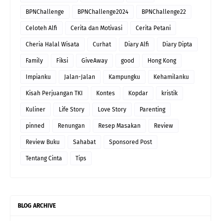
BPNChallenge
BPNChallenge2024
BPNChallenge22
Celoteh Alfi
Cerita dan Motivasi
Cerita Petani
Cheria Halal Wisata
Curhat
Diary Alfi
Diary Dipta
Family
Fiksi
GiveAway
good
Hong Kong
Impianku
Jalan-Jalan
Kampungku
Kehamilanku
Kisah Perjuangan TKI
Kontes
Kopdar
kristik
Kuliner
Life Story
Love Story
Parenting
pinned
Renungan
Resep Masakan
Review
Review Buku
Sahabat
Sponsored Post
Tentang Cinta
Tips
BLOG ARCHIVE