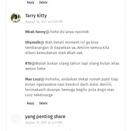
Reply
Delete
Tarry Kitty
August 18, 2011 at 9:09 PM
Mbak Fanny
@ hehe do'anya nyontek
Dhymalk
@ Wah berati moment ini ga bisa
sembarangan di dapatkan ya, Amiiiin semua kita
diberi kemudahan oleh Allah swt.
R10
@Walah bukan ulang tahun tapi ulang bulan alias
weton hehe
Mas Lozz
@ hohoho, andaikan dekat rumah pasti tiap
bulan ngerasakne nasi kenduri dech xixixi. Amiiiii,
terimakasih doanya. Semoga begitu pula dngn mas
Lozz sekeluarga
Reply
Delete
yang penting share
August 19, 2011 at 3:31 PM