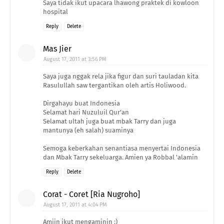
Saya tidak ikut upacara lhawong praktek di kowloon
hospital
Reply
Delete
Mas Jier
August 17, 2011 at 3:56 PM
Saya juga nggak rela jika figur dan suri tauladan kita
Rasulullah saw tergantikan oleh artis Holiwood.
Dirgahayu buat Indonesia
Selamat hari Nuzuluil Qur'an
Selamat ultah juga buat mbak Tarry dan juga
mantunya (eh salah) suaminya
Semoga keberkahan senantiasa menyertai Indonesia
dan Mbak Tarry sekeluarga. Amien ya Robbal 'alamin
Reply
Delete
Corat - Coret [Ria Nugroho]
August 17, 2011 at 4:04 PM
Amiin ikut mengaminin :)