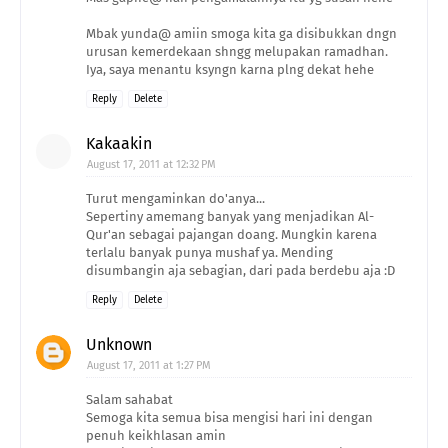
Mbak yunda@ amiin smoga kita ga disibukkan dngn
urusan kemerdekaan shngg melupakan ramadhan.
Iya, saya menantu ksyngn karna plng dekat hehe
Reply
Delete
Kakaakin
August 17, 2011 at 12:32 PM
Turut mengaminkan do'anya...
Sepertiny amemang banyak yang menjadikan Al-
Qur'an sebagai pajangan doang. Mungkin karena
terlalu banyak punya mushaf ya. Mending
disumbangin aja sebagian, dari pada berdebu aja :D
Reply
Delete
Unknown
August 17, 2011 at 1:27 PM
Salam sahabat
Semoga kita semua bisa mengisi hari ini dengan
penuh keikhlasan amin