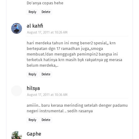
Do'anya copas hehe
Reply
Delete
al kahfi
August 17, 2011 at 10:26 AM
hari merdeka tahun ini mmg bener2 spesial,, krn
bertepatan dgn 17 ramadhan juga,,smoga
membuat/dan menggugah pemimpin2 bangsa ini
terketuk hatinya krn masih byk rakyatnya yg merasa
belum merdeka,..
Reply
Delete
hilsya
August 17, 2011 at 10:36 AM
amiiin.. baru kerasa merinding setelah denger padamu
negeri instrumental .. sedih rasanya
Reply
Delete
Gaphe