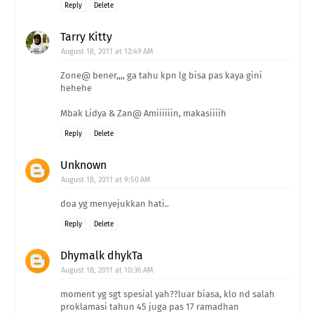
Reply
Delete
Tarry Kitty
August 18, 2011 at 12:49 AM
Zone@ bener,,,, ga tahu kpn lg bisa pas kaya gini
hehehe
Mbak Lidya & Zan@ Amiiiiiin, makasiiiih
Reply
Delete
Unknown
August 18, 2011 at 9:50 AM
doa yg menyejukkan hati..
Reply
Delete
Dhymalk dhykTa
August 18, 2011 at 10:36 AM
moment yg sgt spesial yah??luar biasa, klo nd salah
proklamasi tahun 45 juga pas 17 ramadhan