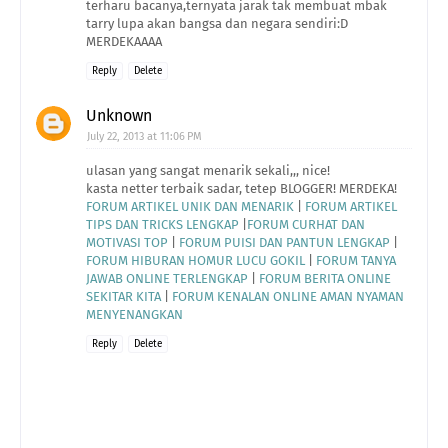
terharu bacanya,ternyata jarak tak membuat mbak
tarry lupa akan bangsa dan negara sendiri:D
MERDEKAAAA
Reply
Delete
Unknown
July 22, 2013 at 11:06 PM
ulasan yang sangat menarik sekali,,, nice!
kasta netter terbaik sadar, tetep BLOGGER! MERDEKA!
FORUM ARTIKEL UNIK DAN MENARIK
|
FORUM ARTIKEL
TIPS DAN TRICKS LENGKAP
|
FORUM CURHAT DAN
MOTIVASI TOP
|
FORUM PUISI DAN PANTUN LENGKAP
|
FORUM HIBURAN HOMUR LUCU GOKIL
|
FORUM TANYA
JAWAB ONLINE TERLENGKAP
|
FORUM BERITA ONLINE
SEKITAR KITA
|
FORUM KENALAN ONLINE AMAN NYAMAN
MENYENANGKAN
Reply
Delete