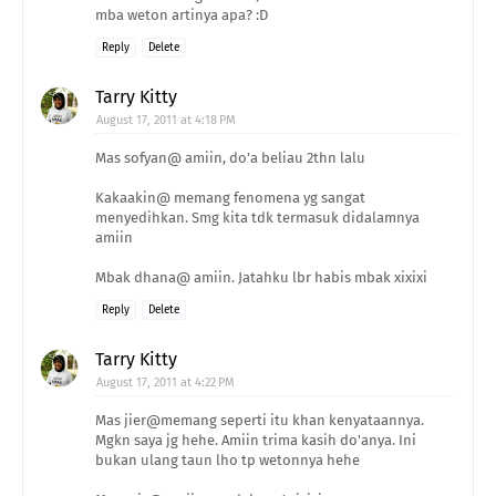
mba weton artinya apa? :D
Reply
Delete
Tarry Kitty
August 17, 2011 at 4:18 PM
Mas sofyan@ amiin, do'a beliau 2thn lalu
Kakaakin@ memang fenomena yg sangat
menyedihkan. Smg kita tdk termasuk didalamnya
amiin
Mbak dhana@ amiin. Jatahku lbr habis mbak xixixi
Reply
Delete
Tarry Kitty
August 17, 2011 at 4:22 PM
Mas jier@memang seperti itu khan kenyataannya.
Mgkn saya jg hehe. Amiin trima kasih do'anya. Ini
bukan ulang taun lho tp wetonnya hehe