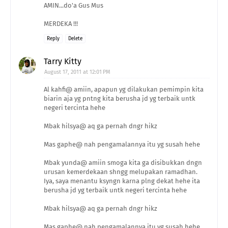
AMIN...do'a Gus Mus
MERDEKA !!!
Reply
Delete
Tarry Kitty
August 17, 2011 at 12:01 PM
Al kahfi@ amiin, apapun yg dilakukan pemimpin kita
biarin aja yg pntng kita berusha jd yg terbaik untk
negeri tercinta hehe
Mbak hilsya@ aq ga pernah dngr hikz
Mas gaphe@ nah pengamalannya itu yg susah hehe
Mbak yunda@ amiin smoga kita ga disibukkan dngn
urusan kemerdekaan shngg melupakan ramadhan.
Iya, saya menantu ksyngn karna plng dekat hehe ita
berusha jd yg terbaik untk negeri tercinta hehe
Mbak hilsya@ aq ga pernah dngr hikz
Mas gaphe@ nah pengamalannya itu yg susah hehe