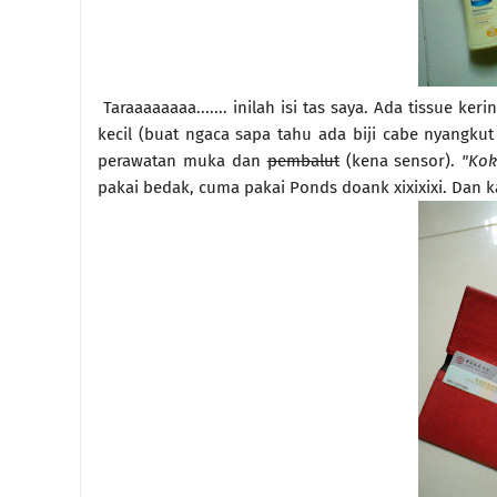
Taraaaaaaaa....... inilah isi tas saya. Ada tissue ke
kecil (buat ngaca sapa tahu ada biji cabe nyangkut 
perawatan muka dan
pembalut
(kena sensor).
"Kok
pakai bedak, cuma pakai Ponds doank xixixixi. Dan k