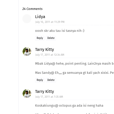
24 Comments
Lidya
July 16, 2011 at 11:29 PM
oooh skr aku tau isi tasnya nih :)
Reply
Delete
Tarry Kitty
July 17, 2011 at 12:34 AM
Mbak Lidya@ hehe, point penting. Lain2nya masih bn
Mas Sandy@ Eh,,,, ga semuanya gt kali yach xixixi. 
Reply
Delete
Tarry Kitty
July 17, 2011 at 7:35 AM
Koskakiungu@ octopus ga ada isi neng haha