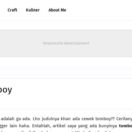
Craft
Kuliner
About Me
Responsive Advertisement
boy
 adalah ga ada. Lho judulnya khan ada cewek tomboy?? Ceritan
ger lain haha. Entahlah, artikel saya yang ada bunyinya
tomb