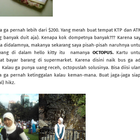
ya ga pernah lebih dari $200. Yang merah buat tempat KTP dan AT
ng banyak duit aja). Kenapa kok dompetnya banyak??? Karena sa
 didalamnya, makanya sekarang saya pisah-pisah naruhnya unt
 yang di dalam hello kitty itu namanya
OCTOPUS.
Kartu unt
 bayar barang di supermarket. Karena disini naik bus ga a
Kalau ga punya uang receh, octopuslah solusinya. Bisa diisi ula
ga ga pernah ketinggalan kalau keman-mana. Buat jaga-jaga sia
l) hikz.