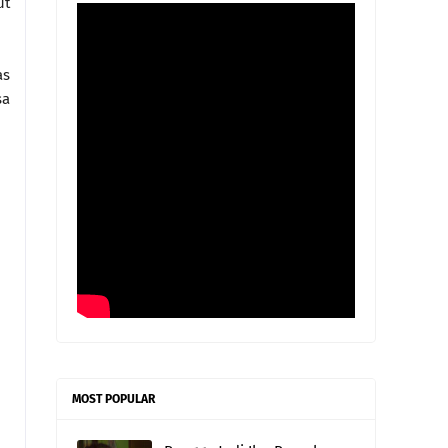
ut
as
sa
MOST POPULAR