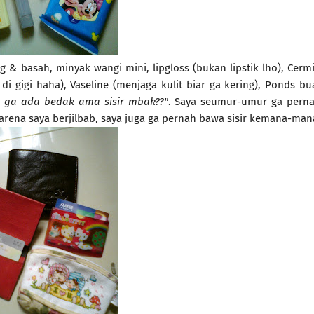
ring & basah, minyak wangi mini, lipgloss (bukan lipstik lho), Cerm
di gigi haha), Vaseline (menjaga kulit biar ga kering), Ponds bu
 ga ada bedak ama sisir mbak??"
. Saya seumur-umur ga pern
arena saya berjilbab, saya juga ga pernah bawa sisir kemana-man