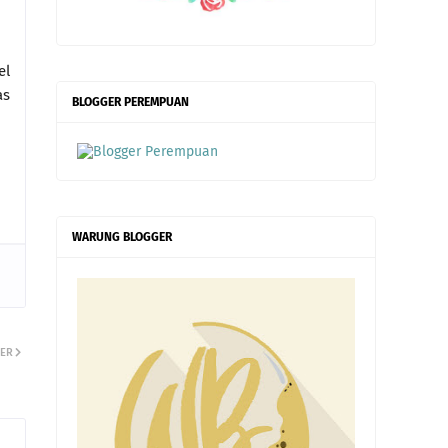
el
as
BLOGGER PEREMPUAN
WARUNG BLOGGER
ER