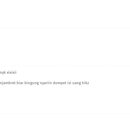
yk xixixii
Penjambret biar bingung nyariin dompet isi uang hikz