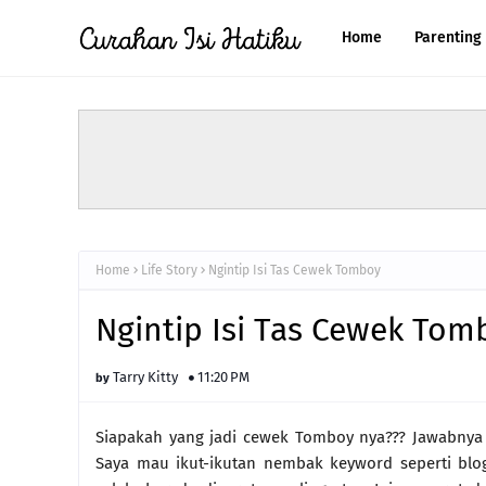
Home
Parenting
Home
Life Story
Ngintip Isi Tas Cewek Tomboy
Ngintip Isi Tas Cewek Tom
Tarry Kitty
11:20 PM
Siapakah yang jadi cewek Tomboy nya??? Jawabnya
Saya mau ikut-ikutan nembak keyword seperti blog