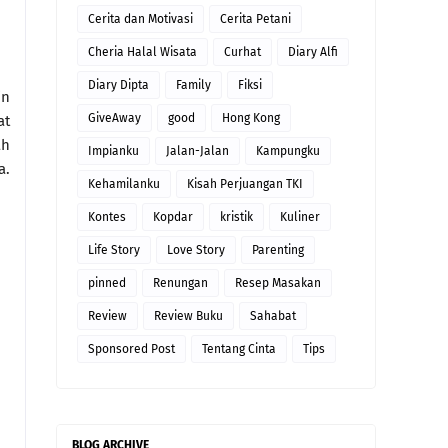
Cerita dan Motivasi
Cerita Petani
Cheria Halal Wisata
Curhat
Diary Alfi
Diary Dipta
Family
Fiksi
in
GiveAway
good
Hong Kong
at
ah
Impianku
Jalan-Jalan
Kampungku
a.
Kehamilanku
Kisah Perjuangan TKI
Kontes
Kopdar
kristik
Kuliner
Life Story
Love Story
Parenting
pinned
Renungan
Resep Masakan
Review
Review Buku
Sahabat
Sponsored Post
Tentang Cinta
Tips
BLOG ARCHIVE