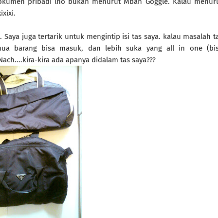
t dokumen pribadi lho bukan menurut Mbah Goggle. Kalau menur
xixi.
. Saya juga tertarik untuk mengintip isi tas saya. kalau masalah t
mua barang bisa masuk, dan lebih suka yang all in one (bi
ach....kira-kira ada apanya didalam tas saya???