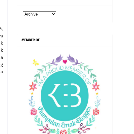
M,
ya
MEMBER OF
uk
uk
da
ng
pa