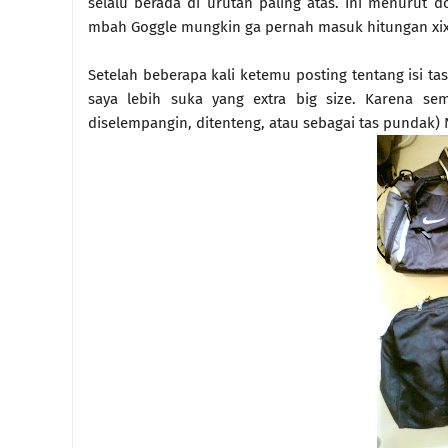
selalu berada di urutan paling atas. Ini menuru
mbah Goggle mungkin ga pernah masuk hitungan xixi
Setelah beberapa kali ketemu posting tentang isi tas
saya lebih suka yang extra big size. Karena se
diselempangin, ditenteng, atau sebagai tas pundak) N