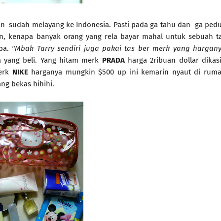
gian sudah melayang ke Indonesia. Pasti pada ga tahu dan ga pedu
ran, kenapa banyak orang yang rela bayar mahal untuk sebuah t
pa.
"Mbak Tarry sendiri juga pakai tas ber merk yang hargan
aya yang beli. Yang hitam merk
PRADA
harga 2ribuan dollar dikas
merk
NIKE
harganya mungkin $500 up ini kemarin nyaut di rum
g bekas hihihi.