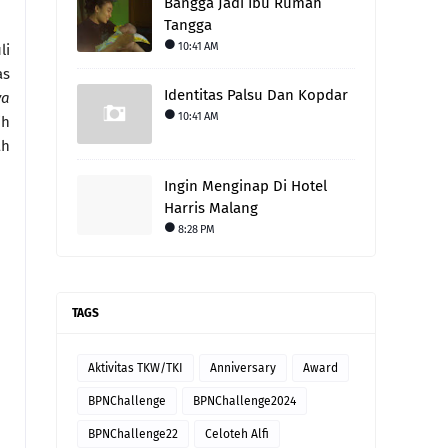
Bangga Jadi Ibu Rumah
Tangga
10:41 AM
li
as
Identitas Palsu Dan Kopdar
ya
10:41 AM
ih
ah
Ingin Menginap Di Hotel
Harris Malang
8:28 PM
TAGS
Aktivitas TKW/TKI
Anniversary
Award
BPNChallenge
BPNChallenge2024
BPNChallenge22
Celoteh Alfi